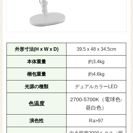
外形寸法(H x W x D)
39.5 x 48 x 34.5cm
本体重量
約3.4kg
梱包重量
約4.6kg
光源の種類
デュアルカラーLED
2700-5700K（電球色-
色温度
昼白色）
演色性
Ra>97