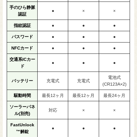
手のひら静脈
●
×
×
認証
指紋認証
●
●
●
パスワード
●
●
●
NFCカード
●
●
●
交通系ICカー
●
●
●
ド
電池式
バッテリー
充電式
充電式
(CR123A×2)
駆動時間
最長12ヶ月
最長12ヶ月
最長24ヶ月
ソーラーパネ
対応
×
×
ル(別売)
FastUnlock
●
●
●
™解錠