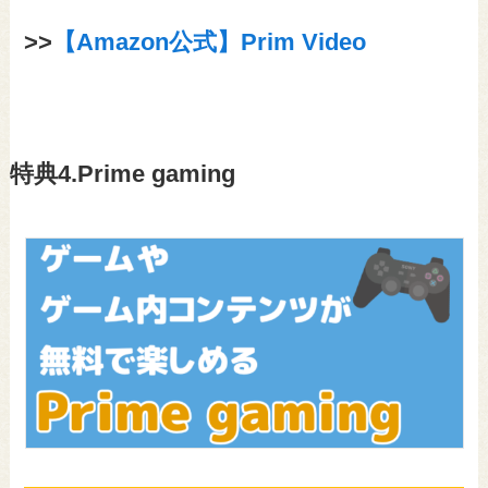
>>
【Amazon公式】Prim Video
特典4.Prime gaming