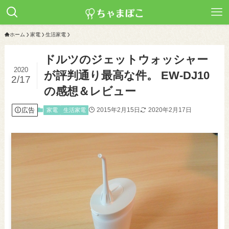
ホーム
家電
生活家電
ドルツのジェットウォッシャー
2020
が評判通り最高な件。 EW-DJ10
2/17
の感想＆レビュー
広告
2015年2月15日
2020年2月17日
家電
生活家電