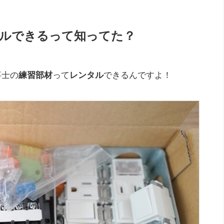
タルできるって知ってた？
事士の
練習部材
って
レンタル
できるんですよ！